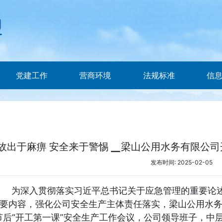
党建工作
营商环境
法规标准
信
故出于麻痹 安全来于警惕 ▁梁山公用水务有限公司
发布时间: 2025-02-05
为深入贯彻落实习近平总书记关于应急管理的重要论
要内容，强化公司安全生产主体责任落实，梁山公用水务有限
节后“开工第一课”安全生产工作会议，公司领导班子，中