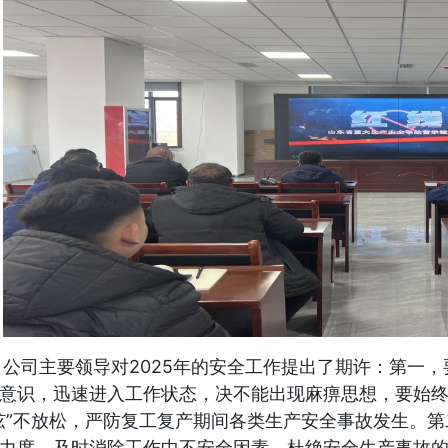
公司主要领导对2025年的安全工作提出了期许：第一
意识，迅速进入工作状态，决不能出现麻痹思想，要始
弦”不放松，严防复工复产期间各类生产安全事故发生。
力度，及时消除工作中不安全因素，杜绝安全生产事故