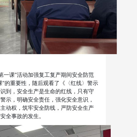
第一课”活动加强复工复产期间安全防范
课”的重要性，随后观看了《〈红线〉警示
认识到，安全生产是生命的红线，只有守
为警示，明确安全责任，强化安全意识，
作主动权，筑牢安全防线，严防安全生产
制安全事故的发生。