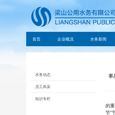
首页
企业概况
水务新闻
水务动态
事
员工风采
知识专栏
的重
节”