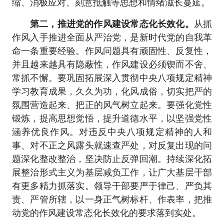
缩、消极应对、刻意抵触等思想和情绪滋长蔓延。
第二，推进党的作风建设常态化长效化。
从抓
作风入手推进全面从严治党，是新时代党的自我革
命一条重要经验。作风问题具有顽固性、反复性，
并且越来越具有隐蔽性，作风建设必须锲而不舍、
常抓不懈。要巩固拓展深入贯彻中央八项规定精神
学习教育成果，久久为功，化风成俗，切实把严的
氛围营造起来、把正的风气树立起来。要强化党性
锻炼，提高思想觉悟，提升道德水平，以坚强党性
涵养优良作风。对违反中央八项规定精神的人和
事、对不正之风露头就速查严处，对反复出现的问
题深化整改整治，坚决防止反弹回潮。持续深化拓
展整治形式主义为基层减负工作，让广大基层干部
有更多精力抓落实。领导干部要严于律己、严负其
责、严管所辖，以一身正气树标杆、作表率，把推
动党的作风建设常态化长效化的要求落到实处。