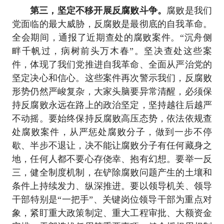
第三，坚定不移开展反腐败斗争。
腐败是我们
党面临的最大威胁，反腐败是最彻底的自我革命。
全会期间，通报了近期查处的腐败案件。“沉舟侧
畔千帆过，病树前头万木春”。坚决查处这些案
件，体现了我们党推进自我革命、全面从严治党的
坚定决心和信心。这些案件再次警示我们，反腐败
形势仍然严峻复杂，大家头脑要异常清醒，必须保
持反腐败永远在路上的政治坚定，坚持越往后越严
不动摇。要始终保持反腐败高压态势，依法依规查
处腐败案件，从严惩处腐败分子，做到一步不停
歇、半步不退让，决不能让腐败分子有任何藏身之
地，任何人都不要心存侥幸、抱有幻想。要举一反
三，健全制度机制，在铲除腐败问题产生的土壤和
条件上持续发力、纵深推进。要以领导机关、领导
干部特别是“一把手”、关键岗位领导干部为重点对
象，紧盯重大政策制定、重大工程审批、大额资金